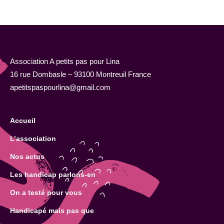
Association A petits pas pour Lina
16 rue Dombasle – 93100 Montreuil France
apetitspaspourlina@gmail.com
Accueil
L’association
Nos actus
Les handicap parlons-en
On a testé pour vous
Handicapé mais pas que