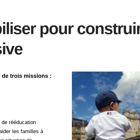
biliser pour constru
sive
 de trois missions :
 de rééducation
der les familles à