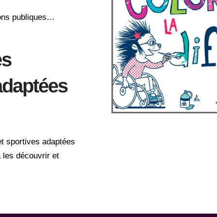
ions publiques…
es
 adaptées
et sportives adaptées
 les découvrir et