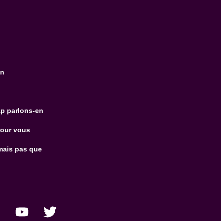
on
p parlons-en
pour vous
mais pas que