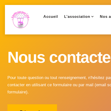
Accueil
L’association
Nos a
Nous contacte
Pour toute question ou tout renseignement, n'hésitez p
contacter en utilisant ce formulaire ou par mail (email s
formulaire).