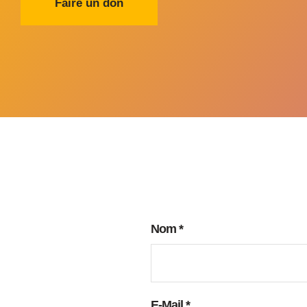
Faire un don
Nom
*
E-Mail
*