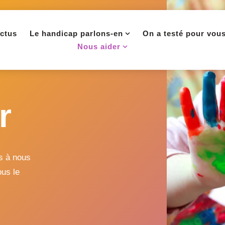
ctus
Le handicap parlons-en
On a testé pour vou
Nous aider
r
as à nous
ous le