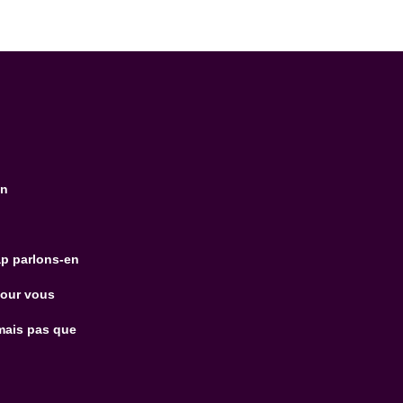
on
p parlons-en
pour vous
mais pas que