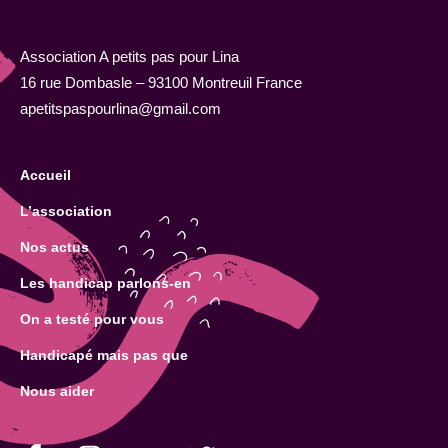
Association A petits pas pour Lina
16 rue Dombasle – 93100 Montreuil France
apetitspaspourlina@gmail.com
Accueil
L’association
Nos actus
Les handicap parlons-en
On a testé pour vous
Handicapé mais pas que
Nous aider