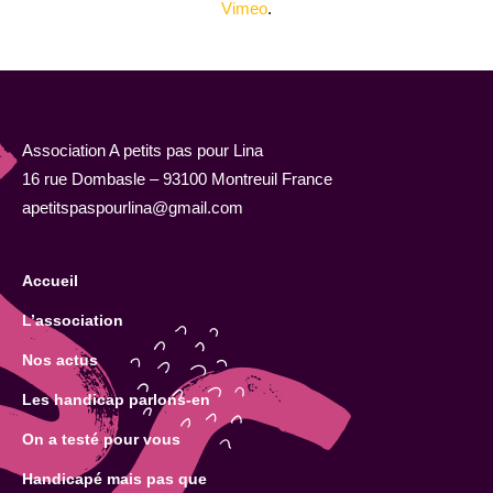
Vimeo
.
Association A petits pas pour Lina
16 rue Dombasle – 93100 Montreuil France
apetitspaspourlina@gmail.com
Accueil
L’association
Nos actus
Les handicap parlons-en
On a testé pour vous
Handicapé mais pas que