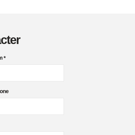
cter
om
*
hone