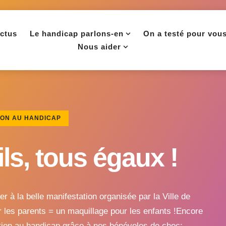
ctus
Le handicap parlons-en
On a testé pour vou
Nous aider
ION AU HANDICAP
ls, tous égaux !
er à la belle manifestation organisée par la Ville de
 les parents = un maquillage pour les enfants !Encore
tion au handicap grâce à nos bénévoles de choc: