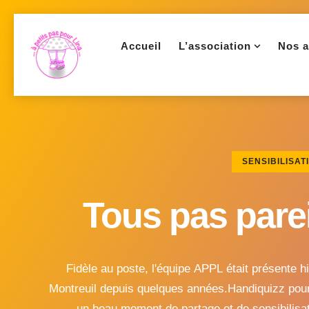
Accueil
L’association
Nos a
SENSIBILISAT
Tous pas parei
Fidèle au poste, l'équipe APPL était présente hi
Montreuil depuis quelques années.Handiquizz pour
un beau moment de partage et de sensibilisa