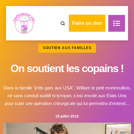
Faire un don
SOUTIEN AUX FAMILLES
On soutient les copains !
Dans la famille "p'tits gars aux USA", William le petit montreuillois,
né sans conduit auditif ni tympan, s'est envolé aux Etats Unis
pour subir une opération chirurgicale qui lui permettra d'entendre
comme les copains!APPL est ravie d'avoir pu faire un don à ses
18 juillet 2019
parents pour les aider à atteindre cet objectif!