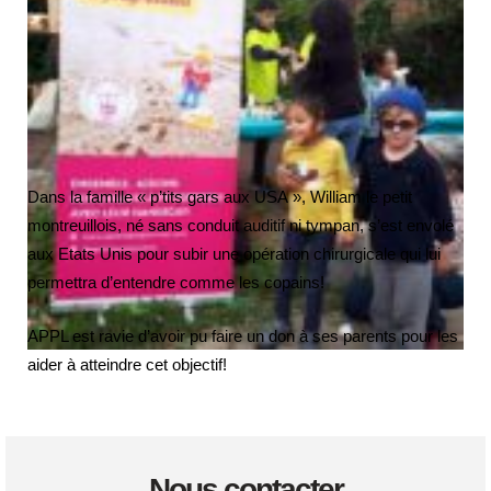
Dans la famille « p’tits gars aux USA », William le petit
montreuillois, né sans conduit auditif ni tympan, s’est envolé
aux Etats Unis pour subir une opération chirurgicale qui lui
permettra d’entendre comme les copains!
APPL est ravie d’avoir pu faire un don à ses parents pour les
aider à atteindre cet objectif!
Nous contacter