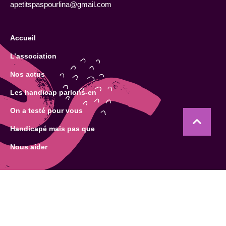
apetitspaspourlina@gmail.com
Accueil
L’association
Nos actus
Les handicap parlons-en
On a testé pour vous
Handicapé mais pas que
Nous aider
©2025 - Tous droits réservés
-
Mention légales