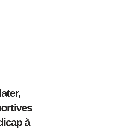
ater,
portives
dicap à