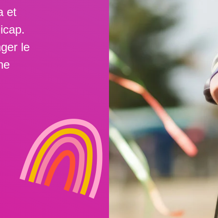
a et
icap.
ger le
ne